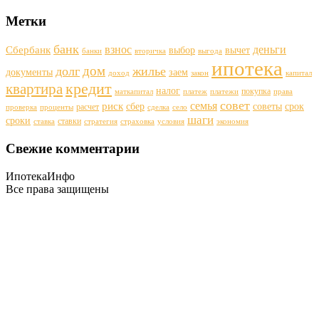
Метки
банк
деньги
взнос
Сбербанк
выбор
вычет
банки
вторичка
выгода
ипотека
дом
долг
жилье
документы
заем
доход
закон
капитал
кредит
квартира
налог
покупка
маткапитал
платеж
платежи
права
совет
семья
риск
сбер
советы
срок
расчет
проверка
проценты
сделка
село
шаги
сроки
ставки
ставка
стратегия
страховка
условия
экономия
Свежие комментарии
ИпотекаИнфо
Все права защищены