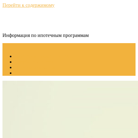
Перейти к содержимому
ИпотекаИнфо
Информация по ипотечным программам
Меню
Налоговый вычет ипотека
Сбербанк ипотека
Ипотека для жилья
Одобрение ипотеки