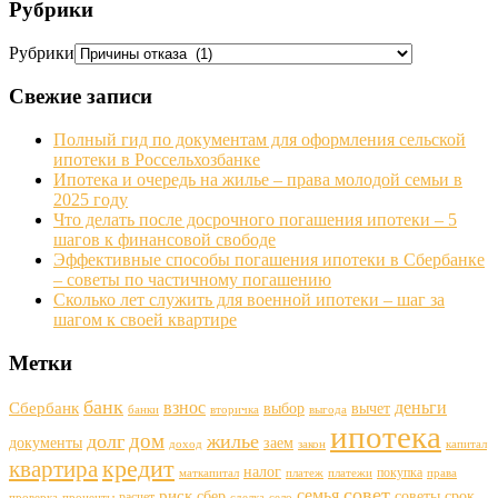
Рубрики
Рубрики
Свежие записи
Полный гид по документам для оформления сельской
ипотеки в Россельхозбанке
Ипотека и очередь на жилье – права молодой семьи в
2025 году
Что делать после досрочного погашения ипотеки – 5
шагов к финансовой свободе
Эффективные способы погашения ипотеки в Сбербанке
– советы по частичному погашению
Сколько лет служить для военной ипотеки – шаг за
шагом к своей квартире
Метки
банк
деньги
взнос
Сбербанк
выбор
вычет
банки
вторичка
выгода
ипотека
дом
долг
жилье
документы
заем
доход
закон
капитал
кредит
квартира
налог
покупка
маткапитал
платеж
платежи
права
совет
семья
риск
сбер
советы
срок
расчет
проверка
проценты
сделка
село