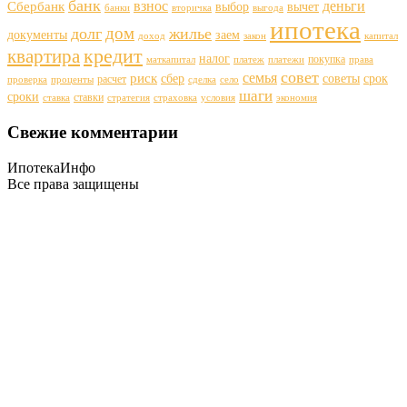
банк
деньги
взнос
Сбербанк
выбор
вычет
банки
вторичка
выгода
ипотека
дом
долг
жилье
документы
заем
доход
закон
капитал
кредит
квартира
налог
покупка
маткапитал
платеж
платежи
права
совет
семья
риск
сбер
советы
срок
расчет
проверка
проценты
сделка
село
шаги
сроки
ставки
ставка
стратегия
страховка
условия
экономия
Свежие комментарии
ИпотекаИнфо
Все права защищены