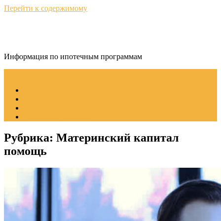
Перейти к содержимому
ИпотекаИнфо
Информация по ипотечным программам
Меню
Налоговый вычет ипотека
Сбербанк ипотека
Ипотека для жилья
Одобрение ипотеки
Рубрика:
Материнский капитал
помощь