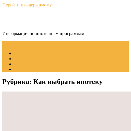
Перейти к содержимому
ИпотекаИнфо
Информация по ипотечным программам
Меню
Налоговый вычет ипотека
Сбербанк ипотека
Ипотека для жилья
Одобрение ипотеки
Рубрика:
Как выбрать ипотеку