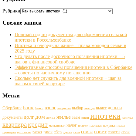
Рубрики
Свежие записи
Полный гид по документам для оформления сельской
ипотеки в Россельхозбанке
Ипотека и очередь на жилье – права молодой семьи в
2025 году
Что делать после досрочного погашения ипотеки – 5
шагов к финансовой свободе
Эффективные способы погашения ипотеки в Сбербанке
– советы по частичному погашению
Сколько лет служить для военной ипотеки – шаг за
шагом к своей квартире
Метки
банк
деньги
взнос
Сбербанк
выбор
вычет
банки
вторичка
выгода
ипотека
дом
долг
жилье
документы
заем
доход
закон
капитал
кредит
квартира
налог
покупка
маткапитал
платеж
платежи
права
совет
семья
риск
сбер
советы
срок
расчет
проверка
проценты
сделка
село