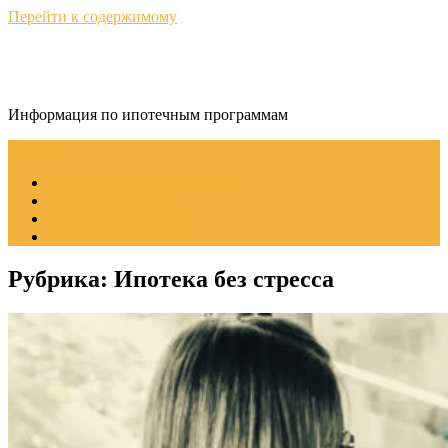
Перейти к содержимому
ИпотекаИнфо
Информация по ипотечным программам
Меню
Налоговый вычет ипотека
Сбербанк ипотека
Ипотека для жилья
Одобрение ипотеки
Рубрика:
Ипотека без стресса