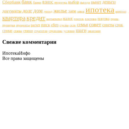
банк
деньги
взнос
Сбербанк
выбор
вычет
банки
вторичка
выгода
ипотека
дом
долг
жилье
документы
заем
доход
закон
капитал
кредит
квартира
налог
покупка
маткапитал
платеж
платежи
права
совет
семья
риск
сбер
советы
срок
расчет
проверка
проценты
сделка
село
шаги
сроки
ставки
ставка
стратегия
страховка
условия
экономия
Свежие комментарии
ИпотекаИнфо
Все права защищены