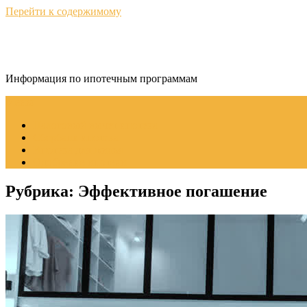
Перейти к содержимому
ИпотекаИнфо
Информация по ипотечным программам
Меню
Налоговый вычет ипотека
Сбербанк ипотека
Ипотека для жилья
Одобрение ипотеки
Рубрика:
Эффективное погашение